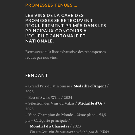
PROMESSES TENUES …
LES VINS DE LA CAVE DES
PROMESSES SE RETROUVENT
RÉGULIÈREMENT PRIMÉS DANS LES
PRINCIPAUX CONCOURS À
L’ÉCHELLE CANTONALE ET
NATIONALE.
Retrouvez ici la liste exhaustive des récompenses
reçues par nos vins.
FENDANT
– Grand Prix du Vin Suisse /
Médaille d’Argent
/
2025
– Best of Swiss Wine / 2024
– Sélection des Vins du Valais /
Médaille d’Or
/
2023
– Vice-Champion du Monde – 2ème place – 93,5
pts – Catégorie principale /
Mondial du Chasselas
/ 2023
Élu meilleur vin du concours produit à plus de 15’000