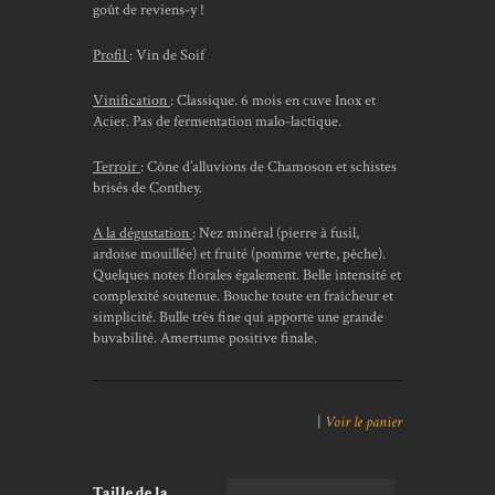
goût de reviens-y !
Profil
: Vin de Soif
Vinification
: Classique. 6 mois en cuve Inox et
Acier. Pas de fermentation malo-lactique.
Terroir
: Cône d’alluvions de Chamoson et schistes
brisés de Conthey.
A la dégustation
: Nez minéral (pierre à fusil,
ardoise mouillée) et fruité (pomme verte, pêche).
Quelques notes florales également. Belle intensité et
complexité soutenue. Bouche toute en fraîcheur et
simplicité. Bulle très fine qui apporte une grande
buvabilité. Amertume positive finale.
|
Voir le panier
Taille de la