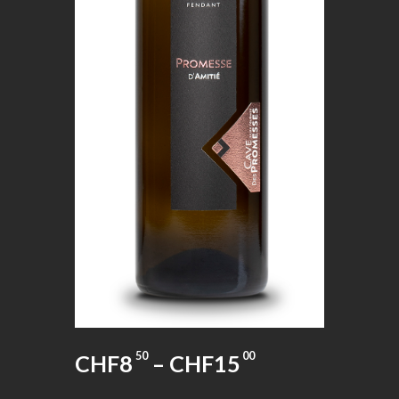
50
00
CHF
8
–
CHF
15